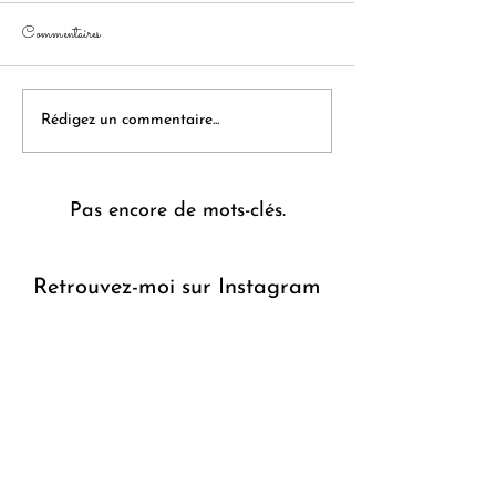
Commentaires
Chaussons aux pommes
Sablés roulés cannelle
Rédigez un commentaire...
Pas encore de mots-clés.
Retrouvez-moi sur Instagram