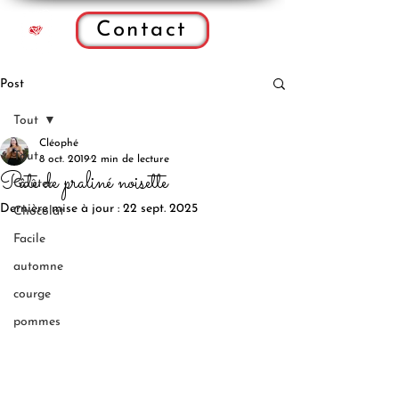
Contact
Post
Tout
Cléophé
Tout
8 oct. 2019
2 min de lecture
Pâte de praliné noisette
Goûter
Dernière mise à jour :
22 sept. 2025
Chocolat
Facile
automne
courge
pommes