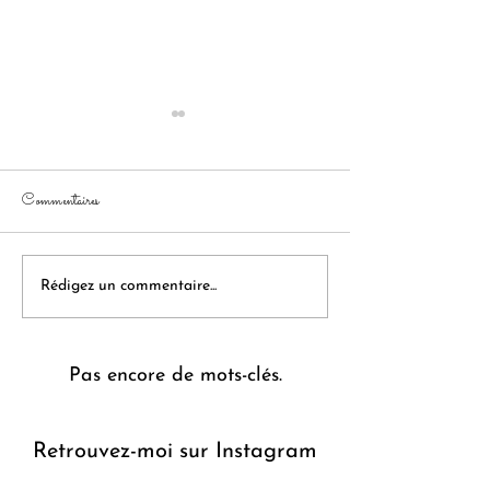
Commentaires
Chaussons aux pommes
Sablés roulés cannelle
Rédigez un commentaire...
Pas encore de mots-clés.
Retrouvez-moi sur Instagram