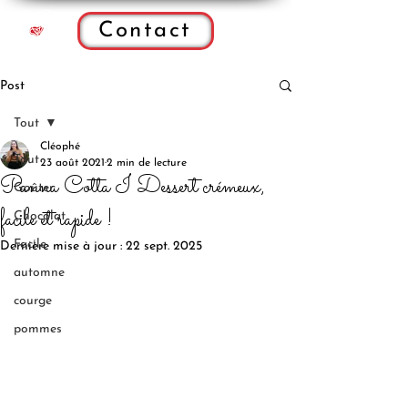
Contact
Post
Tout
Cléophé
Tout
23 août 2021
2 min de lecture
Panna Cotta I Dessert crémeux,
Goûter
facile et rapide !
Chocolat
Facile
Dernière mise à jour :
22 sept. 2025
automne
courge
pommes