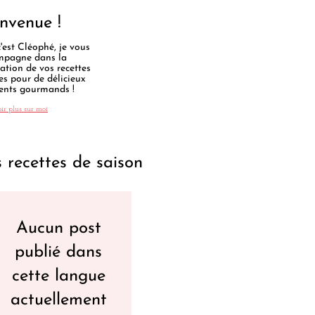
nvenue !
'est Cléophé, je vous
mpagne dans la
sation de vos recettes
es pour de délicieux
nts gourmands !
ir plus sur moi
 recettes de saison
Aucun post
publié dans
cette langue
actuellement