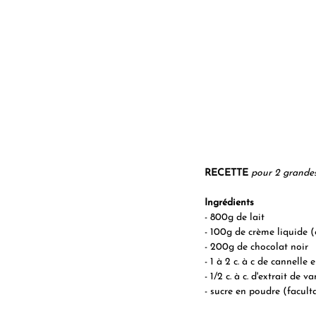
RECETTE
pour 2 grandes
Ingrédients
- 800g de lait
- 100g de crème liquide (
- 200g de chocolat noir
- 1 à 2 c. à c de cannell
- 1/2 c. à c. d'extrait de va
- sucre en poudre (faculta