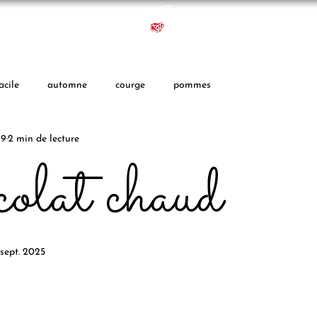
Studio
Blog
acile
automne
courge
pommes
19
2 min de lecture
olat chaud
sept. 2025