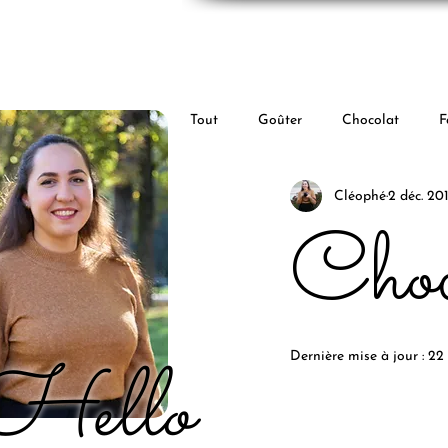
Tout
Goûter
Chocolat
F
Cléophé
2 déc. 20
Choc
Hello
Dernière mise à jour :
22 