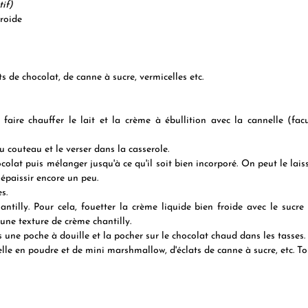
tif)
froide
s de chocolat, de canne à sucre, vermicelles etc. 
faire chauffer le lait et la crème à ébullition avec la cannelle (facult
 couteau et le verser dans la casserole.
colat puis mélanger jusqu'à ce qu'il soit bien incorporé. On peut le lais
 épaissir encore un peu.  
s. 
ntilly. Pour cela, fouetter la crème liquide bien froide avec le sucre et
 une texture de crème chantilly. 
 une poche à douille et la pocher sur le chocolat chaud dans les tasses. 
le en poudre et de mini marshmallow, d'éclats de canne à sucre, etc. Tou