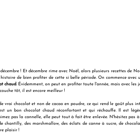
e décembre ! Et décembre rime avec Noël, alors plusieurs recettes de Noë
histoire de bien profiter de cette si belle période. On commence avec u
at chaud
. Évidemment, on peut en profiter toute l'année, mais avec les j
e couche tôt, il est encore meilleur !
de vrai chocolat et non de cacao en poudre, ce qui rend le goût plus inten
est un bon chocolat chaud réconfortant et qui réchauffe. Il est lég
imez pas la cannelle, elle peut tout à fait être enlevée. N'hésitez pas à
chantilly, des marshmallow, des éclats de canne à sucre, de chocolat, 
e plaisir ! 